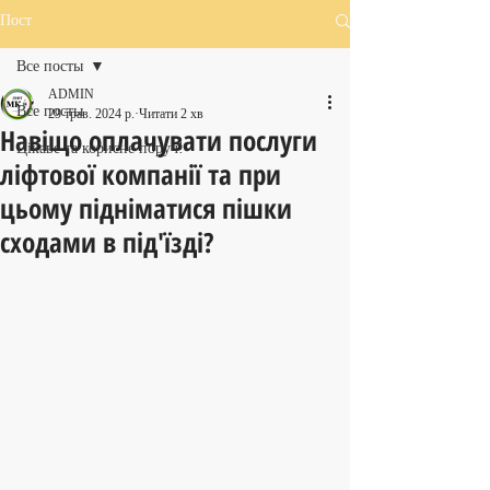
Пост
Все посты
ADMIN
Все посты
29 трав. 2024 р.
Читати 2 хв
Навіщо оплачувати послуги
Цікаве та корисне поруч!
ліфтової компанії та при
цьому підніматися пішки
сходами в під'їзді?