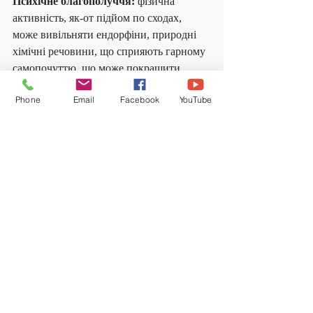
Психічне благополуччя:
 фізична 
активність, як-от підйом по сходах, 
може вивільняти ендорфіни, природні 
хімічні речовини, що сприяють гарному 
самопочуттю, що може покращити 
настрій і зменшити стрес.
Phone
Email
Facebook
YouTube
Доступність:
 підйом сходами також 
може звільнити ліфти для людей, яким 
вони справді потрібні, наприклад, для 
людей з обмеженими можливостями 
пересування або з обмеженими 
можливостями.
Загалом, включення підйому 
сходами у ваш розпорядок дня 
може принести численні 
переваги як для вашого 
здоров’я, так і для 