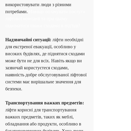
використовувати люди з різними 
потребами. 
Навіщо оплачувати послуги 
ліфтової компанії та при цьому 
підніматися пішки сходами в під'їзді?
Надзвичайні ситуації:
 ліфти необхідні 
для екстреної евакуації, особливо у 
високих будівлях, де піднятися сходами 
може бути не для всіх. Навіть якщо ви 
зазвичай користуєтеся сходами, 
наявність добре обслуговуваної ліфтової 
системи має вирішальне значення для 
безпеки.
Транспортування важких предметів:
ліфти корисні для транспортування 
важких предметів, таких як меблі, 
обладнання або продукти, особливо в 
багатоповерхових будівлях. Хоча люди 