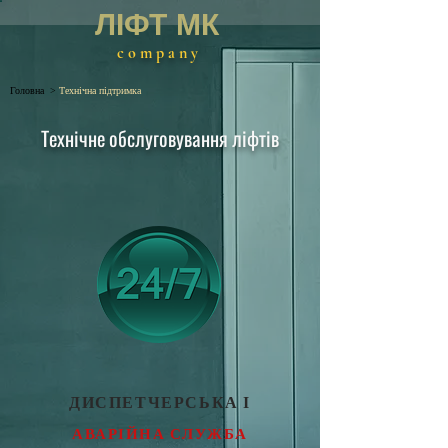
ЛІФТ МК
company
Головна
>
Технічна підтримка
Технічне обслуговування ліфтів
ДИСПЕТЧЕРСЬКА І
АВАРІЙНА СЛУЖБА